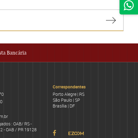
sta Bancária
Correspondentes
70
Porto Alegre | RS
São Paulo | SP
70
Brasília | DF
m.br
gados : OAB/ RS -
2 - OAB / PR 19128