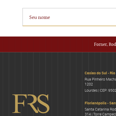
Forner, Rod
Caxias do Sul - Rio
Rua Pinheiro Machad
1202
Lourdes | CEP: 950
Florianópolis - San
Santa Catarina Rod
314 | Torre Campec