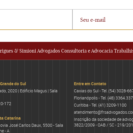
rigues & Simioni Advogados Consultoria e Advocacia Trabalhi
 Grande do Sul
Entre em Contato
o, 2020 | Edificio Magus | Sala
Caxias do Sul - Tel.
(54) 3028-66
Florianópolis - Tel.
(48) 3364.33
20-172
Curitiba - Tel.
(41) 3209-1100
atendimento@frsadvogados.co
ta Catarina
Inscrição da sociedade de advo
3822/2009 - OAB / SC - 219/201
ovia José Carlos Daux, 5500 - Sala
he - A