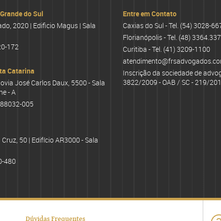
 Grande do Sul
Entre em Contato
o, 2020 | Edificio Magus | Sala
Caxias do Sul - Tel.
(54) 3028-66
Florianópolis - Tel.
(48) 3364.33
20-172
Curitiba - Tel.
(41) 3209-1100
atendimento@frsadvogados.co
ta Catarina
Inscrição da sociedade de advo
3822/2009 - OAB / SC - 219/201
ovia José Carlos Daux, 5500 - Sala
he - A
: 88032-005
Cruz, 50 | Edifício AR3000 - Sala
0-480
Dúvidas Frequentes