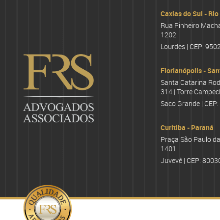
Caxias do Sul - Rio
Rua Pinheiro Machad
1202
Lourdes | CEP: 950
Florianópolis - San
Santa Catarina Rod
314 | Torre Campec
Saco Grande | CEP
Curitiba - Paraná
Praça São Paulo da 
1401
Juvevê | CEP: 8003