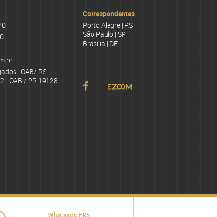
Correspondentes
70
Porto Alegre | RS
São Paulo | SP
70
Brasília | DF
m.br
gados : OAB/ RS -
2 - OAB / PR 19128
Whatsapp FRS