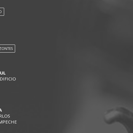
O
ZONTES
SUL
DIFICIO
A
RLOS
AMPECHE