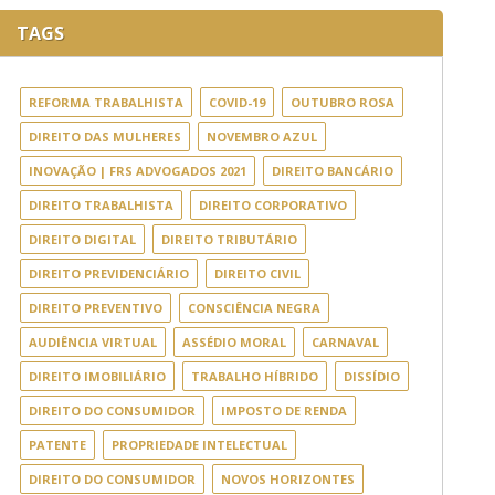
TAGS
REFORMA TRABALHISTA
COVID-19
OUTUBRO ROSA
DIREITO DAS MULHERES
NOVEMBRO AZUL
INOVAÇÃO | FRS ADVOGADOS 2021
DIREITO BANCÁRIO
DIREITO TRABALHISTA
DIREITO CORPORATIVO
DIREITO DIGITAL
DIREITO TRIBUTÁRIO
DIREITO PREVIDENCIÁRIO
DIREITO CIVIL
DIREITO PREVENTIVO
CONSCIÊNCIA NEGRA
AUDIÊNCIA VIRTUAL
ASSÉDIO MORAL
CARNAVAL
DIREITO IMOBILIÁRIO
TRABALHO HÍBRIDO
DISSÍDIO
DIREITO DO CONSUMIDOR
IMPOSTO DE RENDA
PATENTE
PROPRIEDADE INTELECTUAL
DIREITO DO CONSUMIDOR
NOVOS HORIZONTES