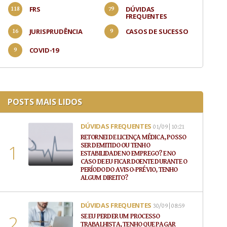
FRS
DÚVIDAS
FREQUENTES
JURISPRUDÊNCIA
CASOS DE SUCESSO
COVID-19
POSTS MAIS LIDOS
DÚVIDAS FREQUENTES
01/09 | 10:21
RETORNEI DE LICENÇA MÉDICA, POSSO
SER DEMITIDO OU TENHO
ESTABILIDADE NO EMPREGO? E NO
CASO DE EU FICAR DOENTE DURANTE O
PERÍODO DO AVISO-PRÉVIO, TENHO
ALGUM DIREITO?
DÚVIDAS FREQUENTES
30/09 | 08:59
SE EU PERDER UM PROCESSO
TRABALHISTA, TENHO QUE PAGAR