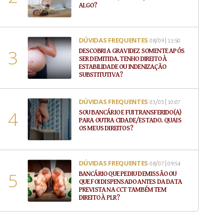
ALGO?
DÚVIDAS FREQUENTES
08/09 | 11:50
DESCOBRI A GRAVIDEZ SOMENTE APÓS
SER DEMITIDA. TENHO DIREITO À
ESTABILIDADE OU INDENIZAÇÃO
SUBSTITUTIVA?
DÚVIDAS FREQUENTES
03/03 | 10:07
SOU BANCÁRIO E FUI TRANSFERIDO(A)
PARA OUTRA CIDADE/ESTADO. QUAIS
OS MEUS DIREITOS?
DÚVIDAS FREQUENTES
08/07 | 09:54
BANCÁRIO QUE PEDIU DEMISSÃO OU
QUE FOI DISPENSADO ANTES DA DATA
PREVISTA NA CCT TAMBÉM TEM
DIREITO À PLR?