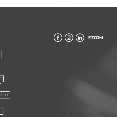
A
IÁRIO
L