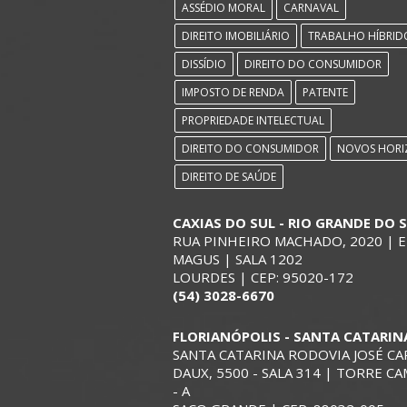
ASSÉDIO MORAL
CARNAVAL
DIREITO IMOBILIÁRIO
TRABALHO HÍBRID
DISSÍDIO
DIREITO DO CONSUMIDOR
IMPOSTO DE RENDA
PATENTE
PROPRIEDADE INTELECTUAL
DIREITO DO CONSUMIDOR
NOVOS HORI
DIREITO DE SAÚDE
CAXIAS DO SUL - RIO GRANDE DO 
RUA PINHEIRO MACHADO, 2020 | E
MAGUS | SALA 1202
LOURDES | CEP: 95020-172
(54) 3028-6670
FLORIANÓPOLIS - SANTA CATARIN
SANTA CATARINA RODOVIA JOSÉ CA
DAUX, 5500 - SALA 314 | TORRE C
- A