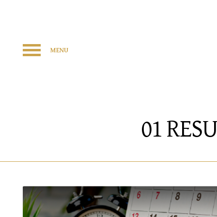
MENU
01 RES