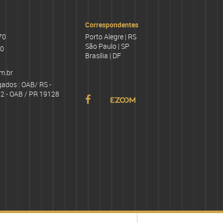
Correspondentes
70
Porto Alegre | RS
São Paulo | SP
70
Brasília | DF
m.br
gados : OAB/ RS -
2 - OAB / PR 19128