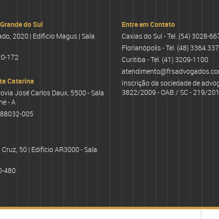
 Grande do Sul
Entre em Contato
o, 2020 | Edificio Magus | Sala
Caxias do Sul - Tel.
(54) 3028-66
Florianópolis - Tel.
(48) 3364.33
20-172
Curitiba - Tel.
(41) 3209-1100
atendimento@frsadvogados.co
ta Catarina
Inscrição da sociedade de advo
3822/2009 - OAB / SC - 219/201
ovia José Carlos Daux, 5500 - Sala
he - A
: 88032-005
Cruz, 50 | Edifício AR3000 - Sala
0-480