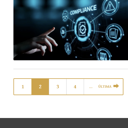
1
2
3
4
ÚLTIMA