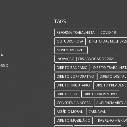
TAGS
REFORMA TRABALHISTA
COVID-19
OUTUBRO ROSA
DIREITO DAS MULHERES
NOVEMBRO AZUL
IA
INOVAÇÃO | FRS ADVOGADOS 2021
ESSO
DIREITO BANCÁRIO
DIREITO TRABALHIST
DIREITO CORPORATIVO
DIREITO DIGITAL
DIREITO TRIBUTÁRIO
DIREITO PREVIDENC
DIREITO CIVIL
DIREITO PREVENTIVO
CONSCIÊNCIA NEGRA
AUDIÊNCIA VIRTUA
ASSÉDIO MORAL
CARNAVAL
DIREITO IMOBILIÁRIO
TRABALHO HÍBRID