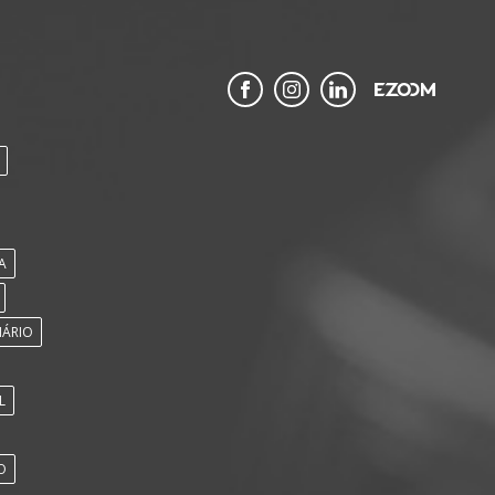
A
IÁRIO
L
O