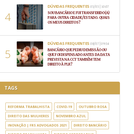
DÚVIDAS FREQUENTES
03/03 | 10:07
SOU BANCÁRIO E FUI TRANSFERIDO(A)
PARA OUTRA CIDADE/ESTADO. QUAIS
OS MEUS DIREITOS?
DÚVIDAS FREQUENTES
08/07 | 09:54
BANCÁRIO QUE PEDIU DEMISSÃO OU
QUE FOI DISPENSADO ANTES DA DATA
PREVISTA NA CCT TAMBÉM TEM
DIREITO À PLR?
TAGS
REFORMA TRABALHISTA
COVID-19
OUTUBRO ROSA
DIREITO DAS MULHERES
NOVEMBRO AZUL
INOVAÇÃO | FRS ADVOGADOS 2021
DIREITO BANCÁRIO