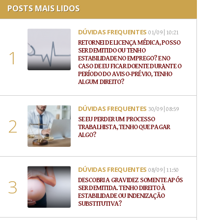
POSTS MAIS LIDOS
DÚVIDAS FREQUENTES
01/09 | 10:21
RETORNEI DE LICENÇA MÉDICA, POSSO
SER DEMITIDO OU TENHO
ESTABILIDADE NO EMPREGO? E NO
CASO DE EU FICAR DOENTE DURANTE O
PERÍODO DO AVISO-PRÉVIO, TENHO
ALGUM DIREITO?
DÚVIDAS FREQUENTES
30/09 | 08:59
SE EU PERDER UM PROCESSO
TRABALHISTA, TENHO QUE PAGAR
ALGO?
DÚVIDAS FREQUENTES
08/09 | 11:50
DESCOBRI A GRAVIDEZ SOMENTE APÓS
SER DEMITIDA. TENHO DIREITO À
ESTABILIDADE OU INDENIZAÇÃO
SUBSTITUTIVA?