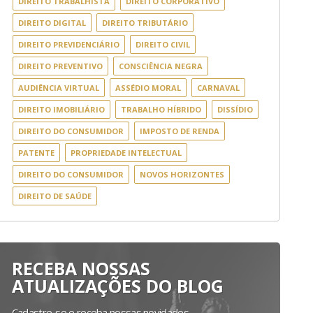
DIREITO TRABALHISTA
DIREITO CORPORATIVO
DIREITO DIGITAL
DIREITO TRIBUTÁRIO
DIREITO PREVIDENCIÁRIO
DIREITO CIVIL
DIREITO PREVENTIVO
CONSCIÊNCIA NEGRA
AUDIÊNCIA VIRTUAL
ASSÉDIO MORAL
CARNAVAL
DIREITO IMOBILIÁRIO
TRABALHO HÍBRIDO
DISSÍDIO
DIREITO DO CONSUMIDOR
IMPOSTO DE RENDA
PATENTE
PROPRIEDADE INTELECTUAL
DIREITO DO CONSUMIDOR
NOVOS HORIZONTES
DIREITO DE SAÚDE
RECEBA NOSSAS
ATUALIZAÇÕES DO BLOG
Cadastre-se e receba nossas novidades